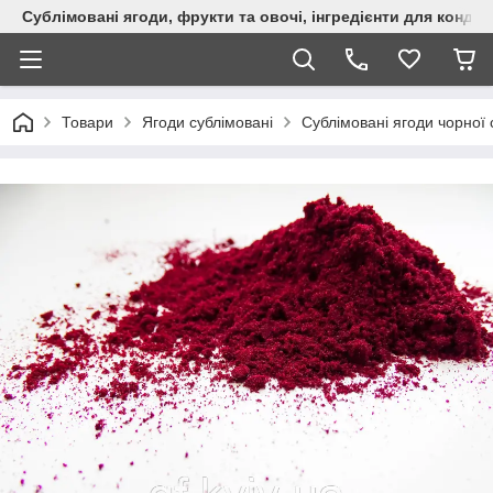
Сублімовані ягоди, фрукти та овочі, інгредієнти для кондит
Товари
Ягоди сублімовані
Сублімовані ягоди чорної