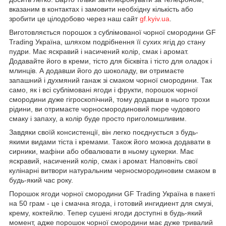
вказаним в контактах і замовити необхідну кількість або
зробити це цілодобово через наш сайт
gf.kyiv.ua
.
Виготовляється порошок з сублімованої чорної смородини GF
Trading Україна, шляхом подрібнення її сухих ягід до стану
пудри. Має яскравий і насичений колір, смак і аромат.
Додавайте його в креми, тісто для бісквіта і тісто для оладок і
млинців. А додавши його до шоколаду, ви отримаєте
запашний і духмяний ганаж зі смаком чорної смородини. Так
само, як і всі сублімовані ягоди і фрукти, порошок чорної
смородини дуже гігроскопічний, тому додавши в нього трохи
рідини, ви отримаєте чорносмородиновий пюре чудового
смаку і запаху, а колір буде просто приголомшливим.
Завдяки своїй консистенції, він легко поєднується з будь-
якими видами тіста і кремами. Також його можна додавати в
сирники, мафіни або обвалювати в ньому цукерки. Має
яскравий, насичений колір, смак і аромат. Наповніть свої
кулінарні витвори натуральним черносмородиновим смаком в
будь-який час року.
Порошок ягоди чорної смородини GF Trading Україна в пакеті
на 50 грам - це і смачна ягода, і готовий ингидиент для смузі,
крему, коктейлю. Тепер сушені ягоди доступні в будь-який
момент, адже порошок чорної смородини має дуже тривалий