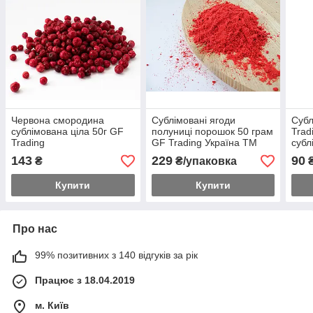
Червона смородина
Сублімовані ягоди
Субл
сублімована ціла 50г GF
полуниці порошок 50 грам
Trad
Trading
GF Trading Україна ТМ
субл
"GF"
четв
143
229
90
₴
₴/упаковка
₴
ТМ 
Купити
Купити
Про нас
99% позитивних з 140 відгуків за рік
Працює з 18.04.2019
м. Київ