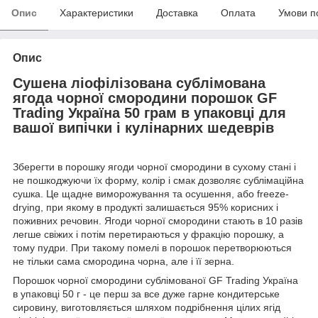
Опис
Характеристики
Доставка
Оплата
Умови п
Опис
Сушена ліофілізована сублімована
ягода чорної смородини порошок GF
Trading Україна 50 грам в упаковці для
вашої випічки і кулінарних шедеврів
Зберегти в порошку ягоди чорної смородини в сухому стані і
не пошкоджуючи їх форму, колір і смак дозволяє сублімаційна
сушка. Це щадне виморожування та осушення, або freeze-
drying, при якому в продукті залишається 95% корисних і
поживних речовин. Ягоди чорної смородини стають в 10 разів
легше свіжих і потім перетираються у фракцію порошку, а
тому пудри. При такому помелі в порошок перетворюються
не тільки сама смородина чорна, але і її зерна.
Порошок чорної смородини сублімованої GF Trading Україна
в упаковці 50 г - це перш за все дуже гарне кондитерське
сировину, виготовляється шляхом подрібнення цілих ягід