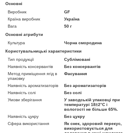
Основні
Виробник
GF
Країна виробник
Україна
Вага
50 г
Основні атрибути
Культура
Чорна смородина
Користувальницькі характеристики
Тип продукції
Сублімовані
Наявність консервантів
Без консервантів
Метод приміщення ягід в
Фасування
упаковку
Наявність ароматизаторів
Без ароматизаторів
Наявність солі
Без солі
Умови зберігання
У заводській упаковці при
температурі 18±2°C і
вологості не більше 65%.
Наявність цукру
Без цукру
Сфера використання
Як снек, здоровий перекус,
використовується для