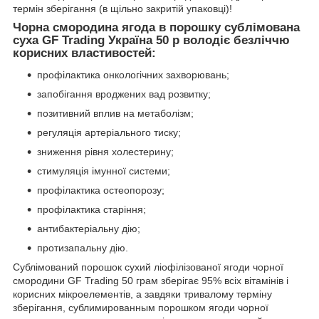
термін зберігання (в щільно закритій упаковці)!
Чорна смородина ягода в порошку сублімована
суха GF Trading Україна 50 р володіє безліччю
корисних властивостей:
профілактика онкологічних захворювань;
запобігання вроджених вад розвитку;
позитивний вплив на метаболізм;
регуляція артеріального тиску;
зниження рівня холестерину;
стимуляція імунної системи;
профілактика остеопорозу;
профілактика старіння;
антибактеріальну дію;
протизапальну дію.
Сублімований порошок сухий ліофілізованої ягоди чорної
смородини GF Trading 50 грам зберігає 95% всіх вітамінів і
корисних мікроелементів, а завдяки тривалому терміну
зберігання, сублимированным порошком ягоди чорної