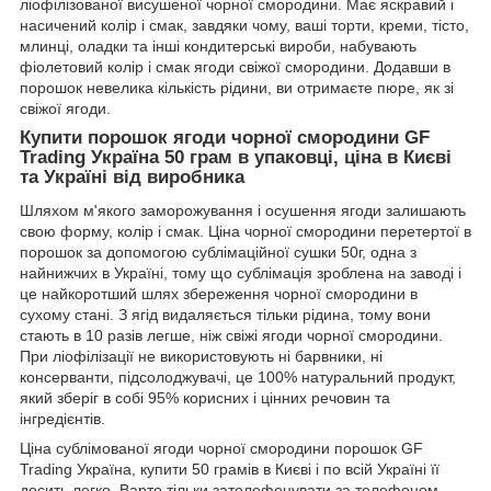
ліофілізованої висушеної чорної смородини. Має яскравий і
насичений колір і смак, завдяки чому, ваші торти, креми, тісто,
млинці, оладки та інші кондитерські вироби, набувають
фіолетовий колір і смак ягоди свіжої смородини. Додавши в
порошок невелика кількість рідини, ви отримаєте пюре, як зі
свіжої ягоди.
Купити порошок ягоди чорної смородини GF
Trading Україна 50 грам в упаковці, ціна в Києві
та Україні від виробника
Шляхом м'якого заморожування і осушення ягоди залишають
свою форму, колір і смак. Ціна чорної смородини перетертої в
порошок за допомогою сублімаційної сушки 50г, одна з
найнижчих в Україні, тому що сублімація зроблена на заводі і
це найкоротший шлях збереження чорної смородини в
сухому стані. З ягід видаляється тільки рідина, тому вони
стають в 10 разів легше, ніж свіжі ягоди чорної смородини.
При ліофілізації не використовують ні барвники, ні
консерванти, підсолоджувачі, це 100% натуральний продукт,
який зберіг в собі 95% корисних і цінних речовин та
інгредієнтів.
Ціна сублімованої ягоди чорної смородини порошок GF
Trading Україна, купити 50 грамів в Києві і по всій Україні її
досить легко. Варто тільки зателефонувати за телефоном,