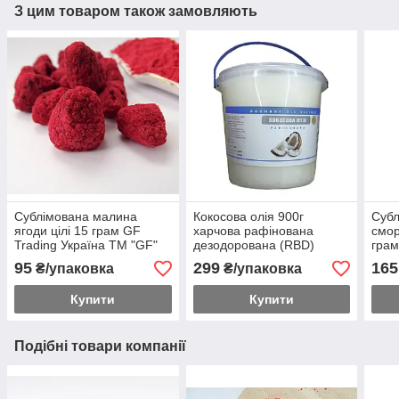
З цим товаром також замовляють
Сублімована малина
Кокосова олія 900г
Субл
ягоди цілі 15 грам GF
харчова рафінована
смо
Trading Україна ТМ "GF"
дезодорована (RBD)
грам
Малайзія для кулінарії та
ТМ 
95
299
165
₴/упаковка
₴/упаковка
косметології
Купити
Купити
Подібні товари компанії