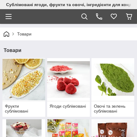
Сублімовані ягоди, фрукти та овочі, інгредієнти для кондит
Товари
Товари
Фрукти
Ягоди сублімовані
Овочі та зелень
сублімовані
сублімовані