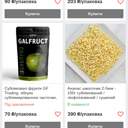
90
203
₴/упаковка
₴/упаковка
Купити
Купити
Сублімовані фрукти GF
Ананас шматочки 2-5мм -
Trading: яблуко
100г сублімований /
сублимированное часточки,
ліофілізований / сушений
15г, Україна ТМ "GF", зелене
натуральний
Під замовлення
В наявності
70
390
₴/упаковка
₴/упаковка
Купити
Купити