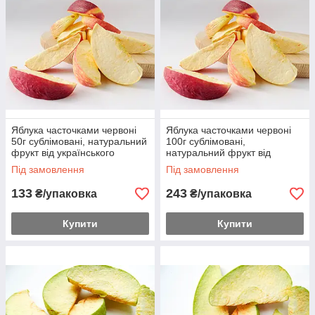
Яблука часточками червоні
Яблука часточками червоні
50г сублімовані, натуральний
100г сублімовані,
фрукт від українського
натуральний фрукт від
виробника
українського виробника
Під замовлення
Під замовлення
133
243
₴/упаковка
₴/упаковка
Купити
Купити