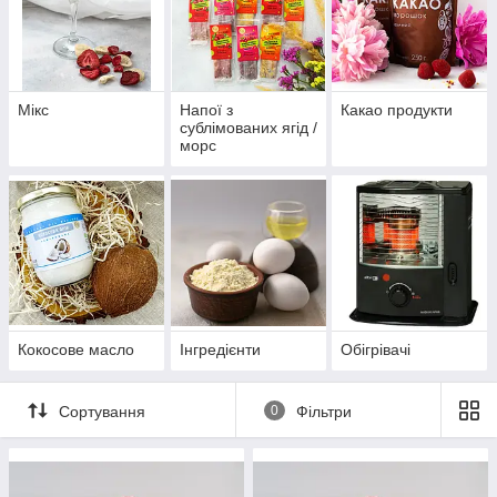
Мікс
Напої з
Какао продукти
сублімованих ягід /
морс
Кокосове масло
Інгредієнти
Обігрівачі
Сортування
0
Фільтри