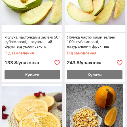
Яблука часточками зелені 50г
Яблука часточками зелені
сублімовані, натуральний
100г сублімовані,
фрукт від українського
натуральний фрукт від
виробника
українського виробника
Під замовлення
Під замовлення
133
243
₴/упаковка
₴/упаковка
Купити
Купити