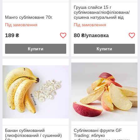
Груша слайси 15 г
сублімована/ліофілізована/
Манго сублімоване 70г.
сушена натуральний від
українського виробника
Під замовлення
Під замовлення
189
80
₴
₴/упаковка
Купити
Купити
Банан субімований
Сублімовані фрукти GF
(лиофілізований / сушений)
Trading: яблуко