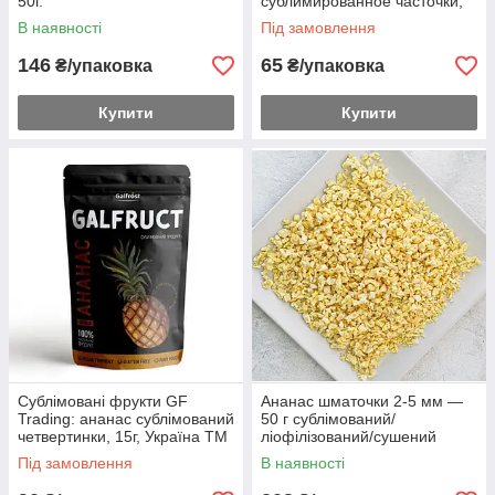
50г.
сублимированное часточки,
15г, Україна ТМ "GF",
В наявності
Під замовлення
червоне
146
65
₴/упаковка
₴/упаковка
Купити
Купити
Сублімовані фрукти GF
Ананас шматочки 2-5 мм —
Trading: ананас сублімований
50 г сублімований/
четвертинки, 15г, Україна ТМ
ліофілізований/сушений
"GF"
натуральний
Під замовлення
В наявності