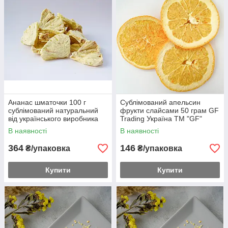
Ананас шматочки 100 г
Сублімований апельсин
сублімований натуральний
фрукти слайсами 50 грам GF
від українського виробника
Trading Україна ТМ "GF"
В наявності
В наявності
364
146
₴/упаковка
₴/упаковка
Купити
Купити