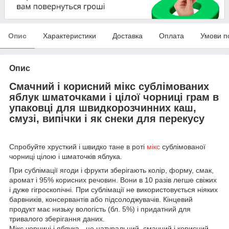
Опис
Характеристики
Доставка
Оплата
Умови п
Опис
Смачний і корисний мікс сублімованих
яблук шматочками і цілої чорниці грам в
упаковці для швидкорозчинних каш,
смузі, випічки і як снеки для перекусу
Спробуйте хрусткий і швидко тане в роті
мікс
сублімованої
чорниці цілою і шматочків яблука.
При сублімації ягоди і фрукти зберігають колір, форму, смак,
аромат і 95% корисних речовин. Вони в 10 разів легше свіжих
і дуже гігроскопічні. При сублімації не використовується ніяких
барвників, консервантів або підсолоджувачів. Кінцевий
продукт має низьку вологість (бл. 5%) і придатний для
тривалого зберігання даних.
Мікс чорниці і яблука - це натуральний, смачний і корисний