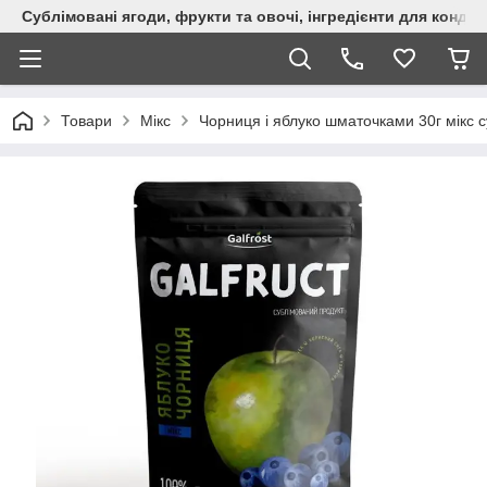
Сублімовані ягоди, фрукти та овочі, інгредієнти для кондит
Товари
Мікс
Чорниця і яблуко шматочками 30г мікс су