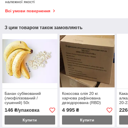
належної якості
Всі умови повернення
З цим товаром також замовляють
Банан субімований
Кокосова олія 20 кг.
Кака
(лиофілізований /
харчова рафінована
алка
сушений) 50г.
дезодорована (RBD)
20-
Малайзія для кулінарії або
Нід
146
4 995
226
₴/упаковка
₴
косметології
Купити
Купити