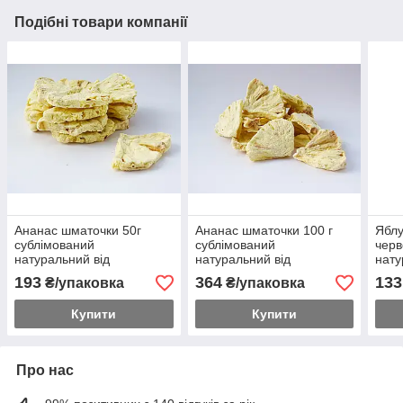
Подібні товари компанії
Ананас шматочки 50г
Ананас шматочки 100 г
Яблу
сублімований
сублімований
черв
натуральний від
натуральний від
нату
українського виробника
українського виробника
укра
193
364
133
₴/упаковка
₴/упаковка
Купити
Купити
Про нас