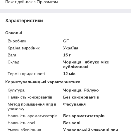
Пакет дой-пак з Zip-замком.
Характеристики
Основні
Виробник
GF
Країна виробник
Україна
Вага
15 г
Склад
Чорниця і яблуко мікс
сублімовані
Термін придатності
12 міс
Користувальницькі характеристики
Культура
Чорниця, Яблуко
Наявність консервантів
Без консервантів
Метод приміщення ягід в
Фасування
упаковку
Наявність ароматизаторів
Без ароматизаторів
Наявність солі
Без солі
Умови зберігання
У заводській упаковці при