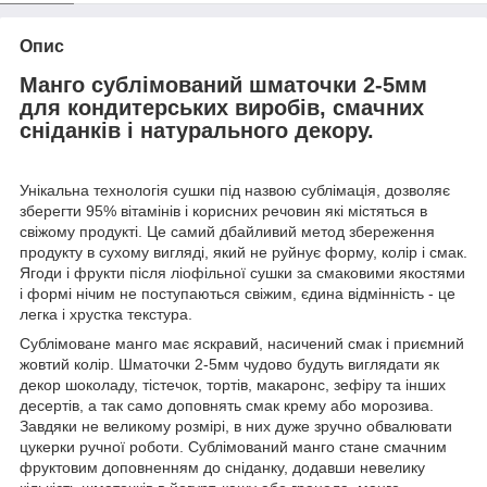
Опис
Манго сублімований шматочки 2-5мм
для кондитерських виробів, смачних
сніданків і натурального декору.
Унікальна технологія сушки під назвою сублімація, дозволяє
зберегти 95% вітамінів і корисних речовин які містяться в
свіжому продукті. Це самий дбайливий метод збереження
продукту в сухому вигляді, який не руйнує форму, колір і смак.
Ягоди і фрукти після ліофільної сушки за смаковими якостями
і формі нічим не поступаються свіжим, єдина відмінність - це
легка і хрустка текстура.
Сублімоване манго має яскравий, насичений смак і приємний
жовтий колір. Шматочки 2-5мм чудово будуть виглядати як
декор шоколаду, тістечок, тортів, макаронс, зефіру та інших
десертів, а так само доповнять смак крему або морозива.
Завдяки не великому розмірі, в них дуже зручно обвалювати
цукерки ручної роботи. Сублімований манго стане смачним
фруктовим доповненням до сніданку, додавши невелику