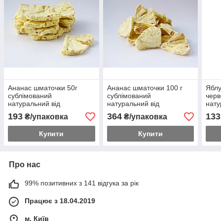
Ананас шматочки 50г
Ананас шматочки 100 г
Яблу
сублімований
сублімований
черв
натуральний від
натуральний від
нату
українського виробника
українського виробника
укра
193
364
133
₴/упаковка
₴/упаковка
Купити
Купити
Про нас
99% позитивних з 141 відгука за рік
Працює з 18.04.2019
м. Київ