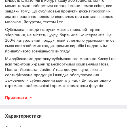
кількість шматочків в йогурт, кашу або гранола, манго
моментально набереться вологи і стане немов свіже, все
завдяки тому, що сублімовані продукти дуже гігроскопічні і
здатні практично повністю відновлює при контакті з водою,
молоком, йогуртом, тестом і т.п.
Сублімовані ягоди і фрукти мають тривалий термін
зберігання, не містять цукру, барвників і консервантів. Це
100% натуральний продукт який з легкістю урізноманітнює
смак вже знайомих кондитерських виробів і надасть їм
привабливого зовнішнього вигляду.
Ми здійснюємо доставку сублімованого манго по Києву і по
всій території України транспортними компаніями Нова
Пошта, Укрпошта, Justin. У нас доступні ціни, якісна
сертифікована продукція і швидке обслуговування.
Замовляючи сублімований манго у нас - Ви гарантовано
отримаєте найсмачніші і ароматні шматочки фруктів.
Приховати
Характеристики