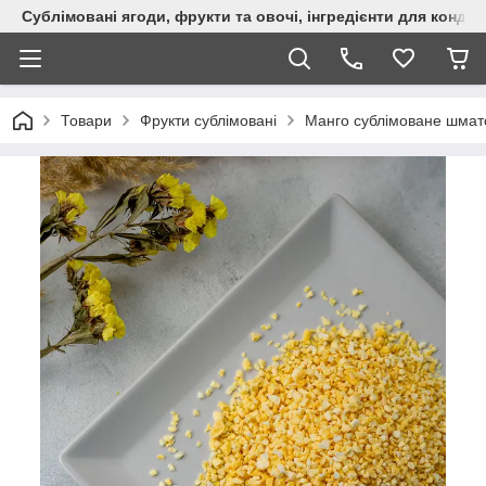
Сублімовані ягоди, фрукти та овочі, інгредієнти для кондит
Товари
Фрукти сублімовані
Манго сублімоване шмато