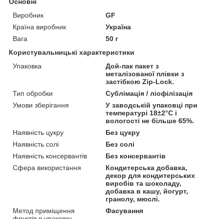
Основні
Виробник
GF
Країна виробник
Україна
Вага
50 г
Користувальницькі характеристики
Упаковка
Дой-пак пакет з
металізованої плівки з
застібкою Zip-Lock.
Тип обробки
Сублімація / ліофілізація
Умови зберігання
У заводській упаковці при
температурі 18±2°C і
вологості не більше 65%.
Наявність цукру
Без цукру
Наявність солі
Без солі
Наявність консервантів
Без консервантів
Сфера використання
Кондитерська добавка,
декор для кондитерських
виробів та шоколаду,
добавка в кашу, йогурт,
гранолу, мюслі.
Метод приміщення
Фасування
фруктів в упаковку