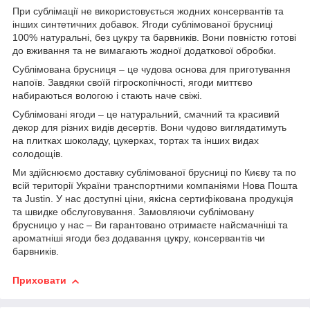
При сублімації не використовується жодних консервантів та
інших синтетичних добавок. Ягоди сублімованої брусниці
100% натуральні, без цукру та барвників. Вони повністю готові
до вживання та не вимагають жодної додаткової обробки.
Сублімована брусниця – це чудова основа для приготування
напоїв. Завдяки своїй гігроскопічності, ягоди миттєво
набираються вологою і стають наче свіжі.
Сублімовані ягоди – це натуральний, смачний та красивий
декор для різних видів десертів. Вони чудово виглядатимуть
на плитках шоколаду, цукерках, тортах та інших видах
солодощів.
Ми здійснюємо доставку сублімованої брусниці по Києву та по
всій території України транспортними компаніями Нова Пошта
та Justin. У нас доступні ціни, якісна сертифікована продукція
та швидке обслуговування. Замовляючи сублімовану
брусницю у нас – Ви гарантовано отримаєте найсмачніші та
ароматніші ягоди без додавання цукру, консервантів чи
барвників.
Приховати