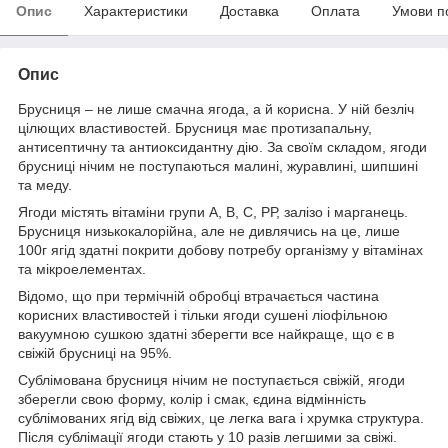
Опис
Характеристики
Доставка
Оплата
Умови п
Опис
Брусниця – не лише смачна ягода, а й корисна. У ній безліч
цілющих властивостей. Брусниця має протизапальну,
антисептичну та антиоксидантну дію. За своїм складом, ягоди
брусниці нічим не поступаються малині, журавлині, шипшині
та меду.
Ягоди містять вітаміни групи A, В, С, РР, залізо і марганець.
Брусниця низькокалорійна, але не дивлячись на це, лише
100г ягід здатні покрити добову потребу організму у вітамінах
та мікроелементах.
Відомо, що при термічній обробці втрачається частина
корисних властивостей і тільки ягоди сушені ліофільною
вакуумною сушкою здатні зберегти все найкраще, що є в
свіжій брусниці на 95%.
Сублімована брусниця нічим не поступається свіжій, ягоди
зберегли свою форму, колір і смак, єдина відмінність
сублімованих ягід від свіжих, це легка вага і хрумка структура.
Після сублімації ягоди стають у 10 разів легшими за свіжі.